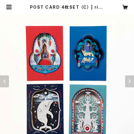
POST CARD 4枚SET （C） | riya
webshop