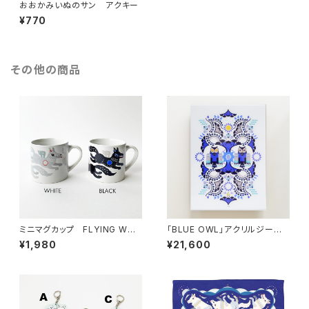
おおかみいぬのサン アクキー
¥770
その他の商品
ミニマグカップ FLYING WOL
「BLUE OWL」アクリルジーク
F
レープリント
¥1,980
¥21,600