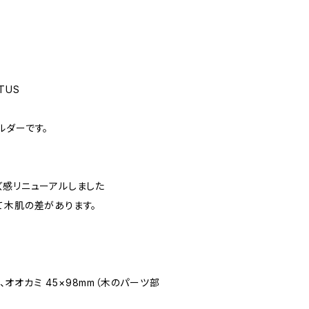
TUS
ルダーです。
ズ感リニューアルしました
て木肌の差があります。
 、オオカミ 45×98mm（木のパーツ部